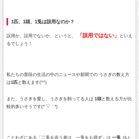
1匹、1頭、1兎は誤用なのか？
「誤用ではない」
誤用か、誤用でないか、というと、
といえ
るでしょう！
私たちの普段の生活の中のニュースや新聞での
うさぎの数え方
は
1匹
と数えます(^^)
また、うさぎを愛し、うさぎを飼ってる人は
1頭
と数える方が比
較的多いそうです(*´▽｀*)
ことわざにある「二兎を追う者は、一兎をも得ず」は
一兎（い