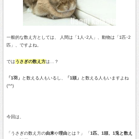
一般的な数え方としては、
人間は「1人･2人」、動物は「1匹･2
匹」、ですよね。
では
うさぎの数え方
は…？
「1羽」
と数える人もいるし、
「1頭」
と数える人もいますよね
(^^)
今回は、
「うさぎの数え方の
由来
や
理由
とは？」
「
1匹、1頭、1兎と数え