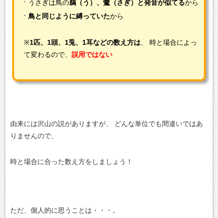
うさぎは鳥の
鵜（う）、鷺（さぎ）と発音が似てる
から
鳥と同じように縛っていた
から
※
1匹、1頭、1兎、1耳などの数え方は
、
時と場合によっ
て変わるので、
誤用ではない
由来には沢山の説がありますが、
どんな単位でも間違いではあ
りませんので、
時と場合に合った数え方をしましょう！
ただ、個人的に思うことは・・・。