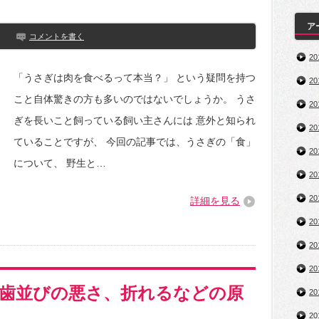
ア
コメントを書く
2
「うさぎは肉を食べるって本当？」 という疑問を持つ
2
こと自体驚きの方も多いのではないでしょうか。 うさ
2
ぎを長いこと飼っている飼い主さんには 意外と知られ
2
ていることですが、 今回の記事では、うさぎの「食」
2
について、 野生と…
2
2
詳細を見る
2
2
2
歯並びの悪さ、折れるなどの原
2
2