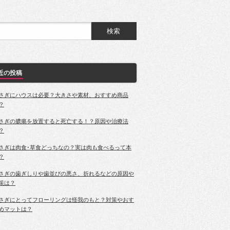
近の投稿
さぎにハウスは必要？大きさや素材、おすすめ商品
？
さぎの膿瘍を放置すると死亡する！？原因や治療法
？
さぎは肉食･草食どっちなの？実は肉も食べるって本
？
さぎの歯ぎしりや歯並びの悪さ、折れるなどの原因や
策は？
さぎにとってフローリングは怪我のもと？対策やおす
めマットは？