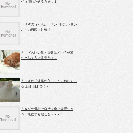
ベタ慣れさせる方法は？
うさぎのうんちが小さい･少ない･臭い
などの原因と対処法
うさぎの餌の量と回数はどの位が適
切？与え方や注意点は？
うさぎが「縁起が良い」といわれてい
る理由･由来とは？
うさぎの骨折は自然治癒（放置）Ｎ
Ｇ！死亡する場合も・・・！