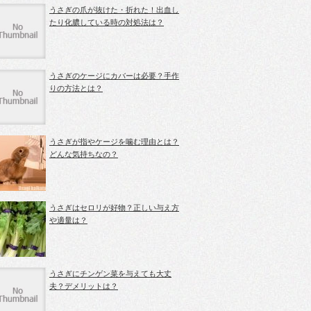
うさぎの爪が抜けた・折れた！出血し
たり化膿している時の対処法は？
うさぎのケージにカバーは必要？手作
りの方法とは？
うさぎが指やケージを噛む理由とは？
どんな気持ちなの？
うさぎはセロリが好物？正しい与え方
や適量は？
うさぎにチンゲン菜を与えても大丈
夫？デメリットは？