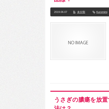
2019.06.07
未分類
Kuromimi
うさぎの膿瘍を放置
法は？