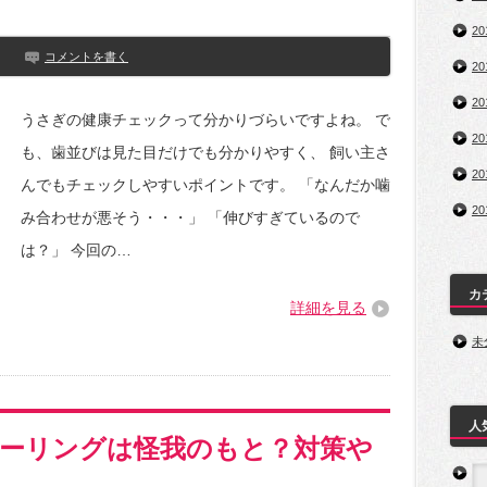
2
コメントを書く
2
2
うさぎの健康チェックって分かりづらいですよね。 で
2
も、歯並びは見た目だけでも分かりやすく、 飼い主さ
2
んでもチェックしやすいポイントです。 「なんだか噛
2
み合わせが悪そう・・・」 「伸びすぎているので
は？」 今回の…
カ
詳細を見る
未
人
ーリングは怪我のもと？対策や