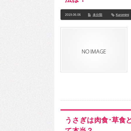
2019.06.06
未分類
Kuromimi
うさぎは肉食･草食
て本当？