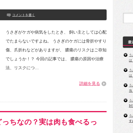
コメントを書く
うさぎがケガや病気をしたとき、 飼い主としては心配
でたまらないですよね。 うさぎのケガには骨折やすり
最
傷、爪折れなどがありますが、 膿瘍のリスクはご存知
う
でしょうか！？ 今回の記事では、 膿瘍の原因や治療
は
法、リスクにつ…
う
は
詳細を見る
う
当
う
対
う
どっちなの？実は肉も食べるっ
す