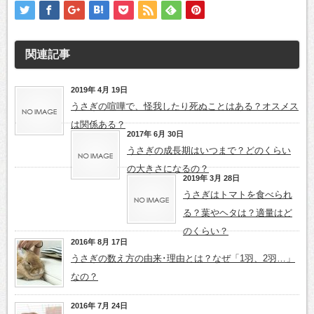
関連記事
2019年 4月 19日
うさぎの喧嘩で、怪我したり死ぬことはある？オスメス
は関係ある？
2017年 6月 30日
うさぎの成長期はいつまで？どのくらい
の大きさになるの？
2019年 3月 28日
うさぎはトマトを食べられ
る？葉やヘタは？適量はど
のくらい？
2016年 8月 17日
うさぎの数え方の由来･理由とは？なぜ「1羽、2羽…」
なの？
2016年 7月 24日