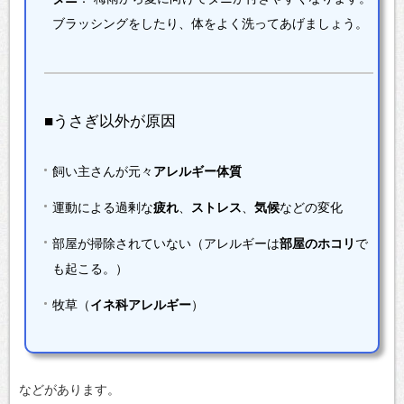
ブラッシングをしたり、体をよく洗ってあげましょう。
■うさぎ以外が原因
飼い主さんが元々
アレルギー体質
運動による過剰な
疲れ
、
ストレス
、
気候
などの変化
部屋が掃除されていない（アレルギーは
部屋のホコリ
で
も起こる。）
牧草（
イネ科アレルギー
）
などがあります。