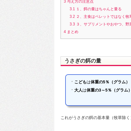
3
与え方の注意点
3.1
１、餌の量はちゃんと量る
3.2
２、主食はペレットではなく牧
3.3
３、サプリメントやおやつ、野
4
まとめ
うさぎの餌の量
こども
は
体重の5％（グラム）
大人
は
体重の3～5％（グラム
これがうさぎの餌の基本量（牧草除く