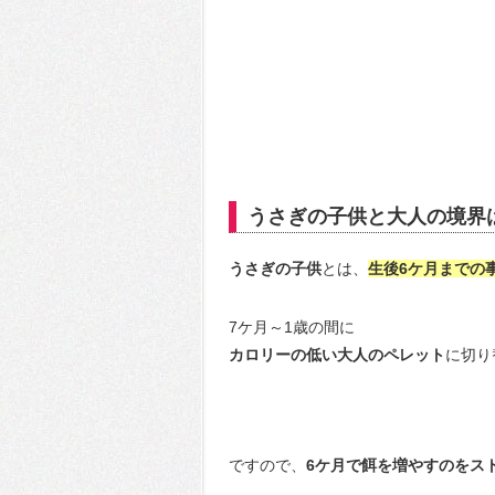
うさぎの子供と大人の境界
うさぎの子供
とは、
生後6ケ月までの
7ケ月～1歳の間に
カロリーの低い大人のペレット
に切り
ですので、
6ケ月で餌を増やすのをス