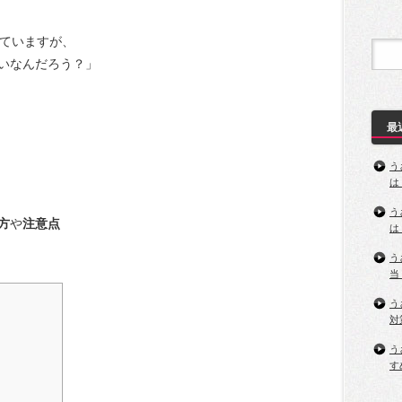
していますが、
いなんだろう？」
最
う
は
う
方
や
注意点
は
う
当
う
対
う
す