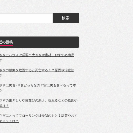
近の投稿
さぎにハウスは必要？大きさや素材、おすすめ商品
？
さぎの膿瘍を放置すると死亡する！？原因や治療法
？
さぎは肉食･草食どっちなの？実は肉も食べるって本
？
さぎの歯ぎしりや歯並びの悪さ、折れるなどの原因や
策は？
さぎにとってフローリングは怪我のもと？対策やおす
めマットは？