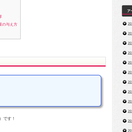
ア
草
2
菜の与え方
2
2
2
2
2
2
）
2
2
2
）です！
2
2