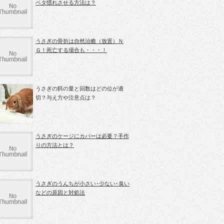
ベタ慣れさせる方法は？
うさぎの骨折は自然治癒（放置）Ｎ
Ｇ！死亡する場合も・・・！
うさぎの餌の量と回数はどの位が適
切？与え方や注意点は？
うさぎのケージにカバーは必要？手作
りの方法とは？
うさぎのうんちが小さい･少ない･臭い
などの原因と対処法