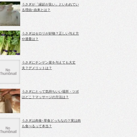
うさぎが「縁起が良い」といわれてい
る理由･由来とは？
うさぎはセロリが好物？正しい与え方
や適量は？
うさぎにチンゲン菜を与えても大丈
夫？デメリットは？
うさぎにとって気持ちいい場所・ツボ
はどこ？マッサージの方法は？
うさぎは肉食･草食どっちなの？実は肉
も食べるって本当？