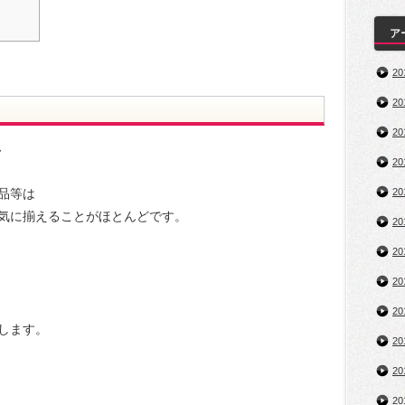
ア
2
2
2
、
2
品等は
2
気に揃えることがほとんどです。
2
2
2
2
します。
2
2
2