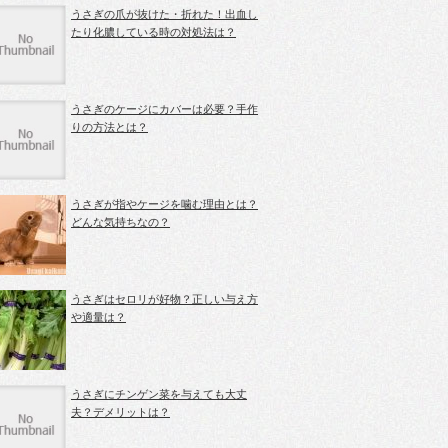
うさぎの爪が抜けた・折れた！出血し
たり化膿している時の対処法は？
うさぎのケージにカバーは必要？手作
りの方法とは？
うさぎが指やケージを噛む理由とは？
どんな気持ちなの？
うさぎはセロリが好物？正しい与え方
や適量は？
うさぎにチンゲン菜を与えても大丈
夫？デメリットは？