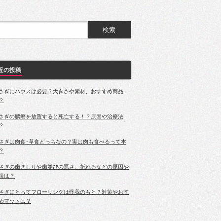
近の投稿
さぎにハウスは必要？大きさや素材、おすすめ商品
？
さぎの膿瘍を放置すると死亡する！？原因や治療法
？
さぎは肉食･草食どっちなの？実は肉も食べるって本
？
さぎの歯ぎしりや歯並びの悪さ、折れるなどの原因や
策は？
さぎにとってフローリングは怪我のもと？対策やおす
めマットは？