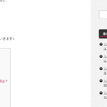
最
いきます♪
う
は
う
は
う
当
う
時は？
対
う
す