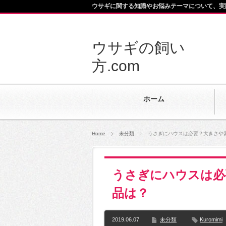
ウサギに関する知識やお悩みテーマについて、実
ウサギの飼い
方.com
ホーム
Home
未分類
うさぎにハウスは必要？大きさや
うさぎにハウスは必
品は？
2019.06.07
未分類
Kuromimi