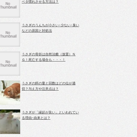
ベタ慣れさせる方法は？
うさぎのうんちが小さい･少ない･臭い
などの原因と対処法
うさぎの骨折は自然治癒（放置）Ｎ
Ｇ！死亡する場合も・・・！
うさぎの餌の量と回数はどの位が適
切？与え方や注意点は？
うさぎが「縁起が良い」といわれてい
る理由･由来とは？