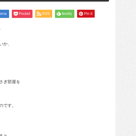
tena
Pocket
RSS
feedly
Pin it
、
いか、
さぎ部屋を
のです。
ると